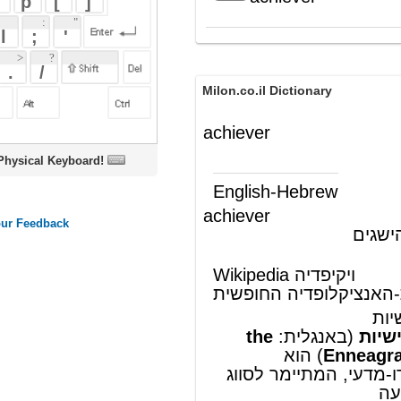
Milon.co.il Dictionary
achiever
oard!
English-Hebrew
achiever
(ש"ע)
משיגן, בעל הישגים
Wikipedia ויקיפדיה
העברית-האנציקלופדיה החופשית
האניאגרם של האישיות
the
:
אנגלית
(ב
האניאגרם של האישיות
) הוא
Enneagram of Personality
מודל
טיפולוגי
פסבדו-מדע
י, המתיימר לסווג
את
בני האדם
לתשעה
טיפוסי
אישיות
ראשיים, שאותם ניתן לעדן
על-פי המבנה הגרפי של תרשים הנקרא
".
אניאגרם
"
להמשך המאמר ראה Wikipedia.org...
© מאמר זה משתמש בתוכן מ-
ויקיפדיה®