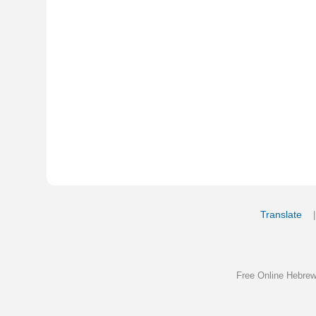
Translate
My Saved W
|
Copyrigh
Free Online Hebrew Dictionary: Tra