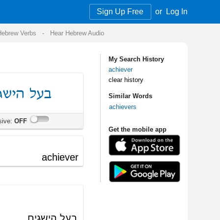
Sign Up Free
or
Log In
Audio
My Search History
achiever
clear history
Similar Words
achievers
Get the mobile app