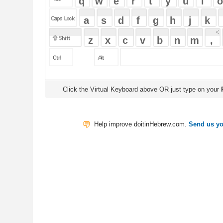
Click the Virtual Keyboard above OR just type on your
Physical Keyb
Help improve doitinHebrew.com.
Send us your Feedback