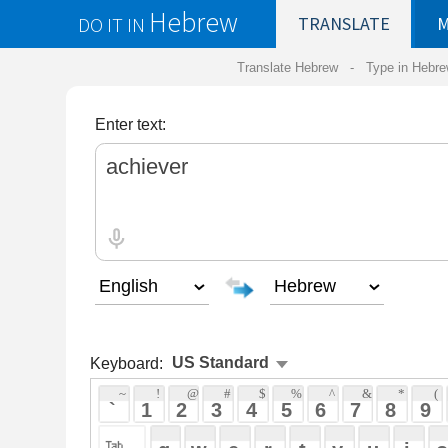
Hebrew
DO IT IN
TRANSLATE
MY
SAVED
WO
Translate Hebrew -
Type in Hebrew
-
Hebrew Tr
Enter text:
Keyboard:
 ~ 
 ! 
 @ 
 # 
 $ 
 % 
 ^ 
 & 
 * 
 ( 
 ) 
 _ 
 ` 
 1 
 2 
 3 
 4 
 5 
 6 
 7 
 8 
 9 
 0 
 - 
 =
 { 
 q 
 w 
 e 
 r 
 t 
 y 
 u 
 i 
 o 
 p 
 [ 
 : 
 "
 a 
 s 
 d 
 f 
 g 
 h 
 j 
 k 
 l 
 ; 
 ' 
 < 
 > 
 ? 
 z 
 x 
 c 
 v 
 b 
 n 
 m 
 , 
 . 
 / 