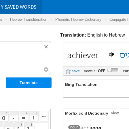
RDS
ansliteration
- Phonetic Hebrew Dictionary -
Conjugate Hebrew Verbs
-
Hear Hebrew 
Translation:
English to Hebrew
achiever
בעל
הישגים
save
vowels:
OFF
cursive:
OFF
Bing Translation
achiever
Morfix.co.il Dictionary
view
 + 
 | 
 
 \ 
 } 
achiever
בעל הישגים
noun
 ] 
 