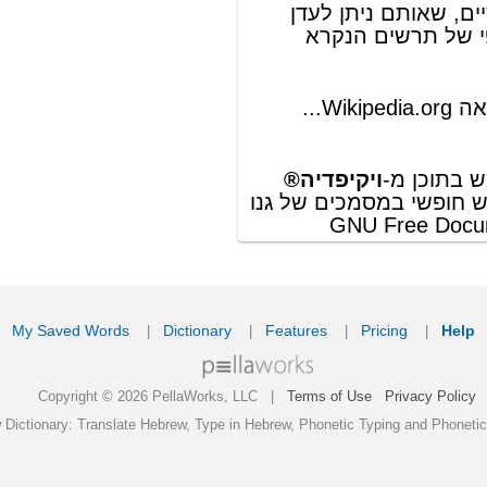
וכפוף לרשיון לשימוש חופשי במסמכים של גנו
GNU Free Documentation License
ords
Dictionary
Features
Pricing
Help
Contact Us
|
|
|
|
|
t © 2026 PellaWorks, LLC |
Terms of Use
Privacy Policy
nslate Hebrew, Type in Hebrew, Phonetic Typing and Phonetic Hebrew Translation Tool