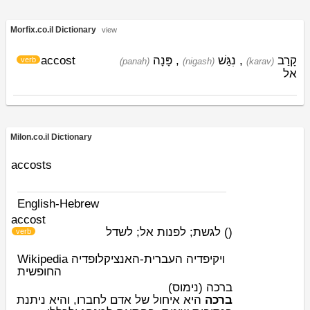
Morfix.co.il Dictionary
view
accost
פָּנָה
,
נִגַּשׁ
,
קָרַב
verb
(panah)
(nigash)
(karav)
אל
Milon.co.il Dictionary
accosts
English-Hebrew
accost
לגשת; לפנות אל; לשדל
)
(
verb
Wikipedia ויקיפדיה העברית-האנציקלופדיה
החופשית
ברכה (נימוס)
ברכה
היא איחול של אדם לחברו, והיא ניתנת