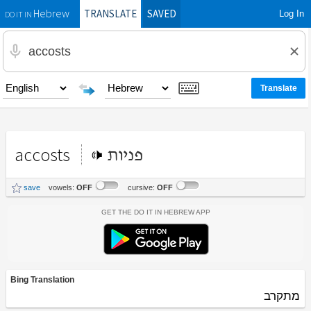
TRANSLATE
SAVED
Log In
Hebrew
DO IT IN
accosts
פניות
save
vowels:
OFF
cursive:
OFF
Get the Do It In Hebrew App
Bing Translation
מתקרב