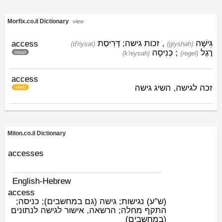
Morfix.co.il Dictionary
view
גִּישָׁה
, זכות גישה;
דְּרִיסַת
access
(d'riysat)
(giyshah)
כְּנִיסָה
;
רֶגֶל
noun
(k'niysah)
(regel)
access
זכה לגישה, השיג גישה
verb
Milon.co.il Dictionary
accesses
English-Hebrew
access
(ש"ע)
נגישות; גישה (גם במחשבים); כניסה;
התקף מחלה; הרשאה, אישור לגישה לנתונים
(במחשבים)