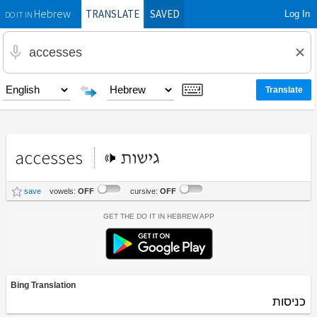
TRANSLATE
SAVED
Log In
Hebrew
DO IT IN
accesses
גישות
save
vowels:
OFF
cursive:
OFF
Get the Do It In Hebrew App
Bing Translation
כניסות