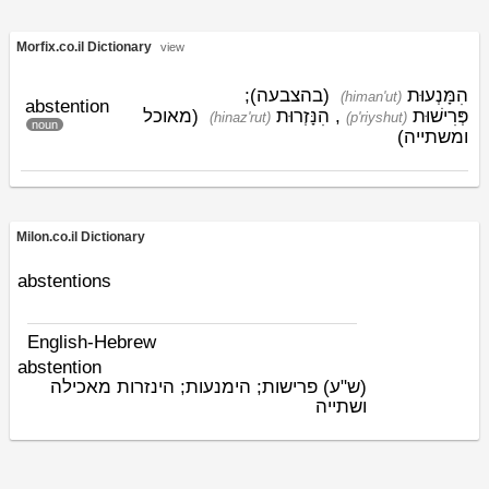
Morfix.co.il Dictionary
view
הִמָּנְעוּת
(בהצבעה);
(himan'ut)
abstention
(מאוכל
הִנָּזְרוּת
,
פְּרִישׁוּת
(hinaz'rut)
(p'riyshut)
noun
ומשתייה)
Milon.co.il Dictionary
abstentions
English-Hebrew
abstention
(ש"ע)
פרישות; הימנעות; הינזרות מאכילה
ושתייה