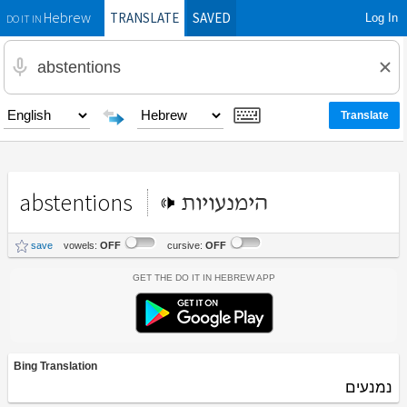
TRANSLATE
SAVED
Log In
Hebrew
DO IT IN
abstentions
הימנעויות
save
vowels:
OFF
cursive:
OFF
Get the Do It In Hebrew App
Bing Translation
נמנעים