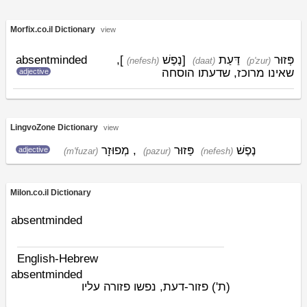
Morfix.co.il Dictionary
view
absentminded
],
נֶפֶשׁ
[
דַּעַת
פְּזוּר
(nefesh)
(daat)
(p'zur)
שאינו מרוכז, שדעתו הוסחה
adjective
LingvoZone Dictionary
view
מְפוּזָר
,
פַּזוּר
נֶפֶשׁ
adjective
(m'fuzar)
(pazur)
(nefesh)
Milon.co.il Dictionary
absentminded
English-Hebrew
absentminded
(ת')
פזור-דעת, נפשו פזורה עליו