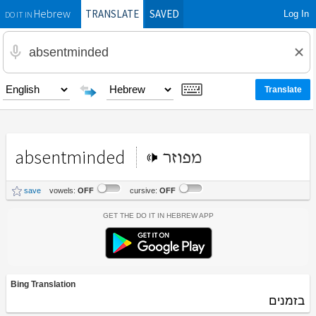
TRANSLATE
SAVED
Log In
Hebrew
DO IT IN
absentminded
מפוזר
save
vowels:
OFF
cursive:
OFF
Get the Do It In Hebrew App
Bing Translation
בזמנים