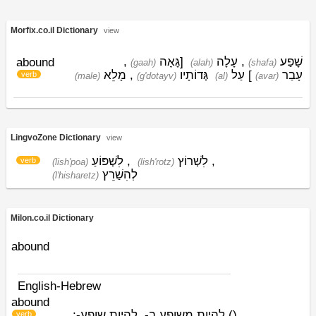
Morfix.co.il Dictionary
view
,
גָּאָה
[
עָלָה
,
שָׁפַע
abound
(gaah)
(alah)
(shafa)
מָלֵא
,
גְּדוֹתָיו
עַל
]
עָבַר
verb
(male)
(g'dotayv)
(al)
(avar)
LingvoZone Dictionary
view
לִשְׁפּוֹעַ
,
לִשְׁרוֹץ
,
verb
(lish'poa)
(lish'rotz)
לְהִשַׁרֵץ
(l'hisharetz)
Milon.co.il Dictionary
abound
English-Hebrew
abound
להיות משופע ב-, להיות שופע-;
)
(
verb