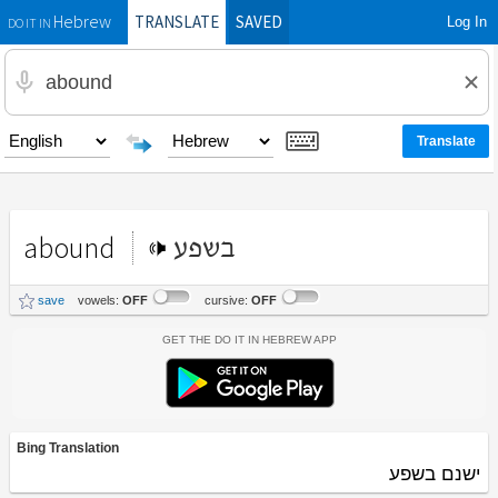
TRANSLATE
SAVED
Log In
Hebrew
DO IT IN
abound
בשפע
save
vowels:
OFF
cursive:
OFF
Get the Do It In Hebrew App
Bing Translation
ישנם בשפע