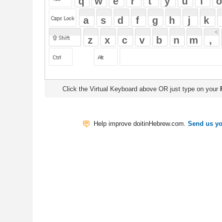
Click the Virtual Keyboard above OR just type on your
Physical Keyb
Help improve doitinHebrew.com.
Send us your Feedback
Translate
My Saved W
|