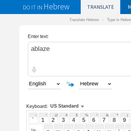
Hebrew
DO IT IN
TRANSLATE
MY
SAVED
WO
Translate Hebrew -
Type in Hebrew
-
Hebrew Tr
Enter text:
Keyboard:
 ~ 
 ! 
 @ 
 # 
 $ 
 % 
 ^ 
 & 
 * 
 ( 
 ) 
 _ 
 ` 
 1 
 2 
 3 
 4 
 5 
 6 
 7 
 8 
 9 
 0 
 - 
 =
 { 
 q 
 w 
 e 
 r 
 t 
 y 
 u 
 i 
 o 
 p 
 [ 
 : 
 "
 a 
 s 
 d 
 f 
 g 
 h 
 j 
 k 
 l 
 ; 
 ' 
 < 
 > 
 ? 
 z 
 x 
 c 
 v 
 b 
 n 
 m 
 , 
 . 
 / 