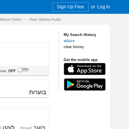
Sign Up Free
or
Log In
Audio
My Search History
ablaze
clear history
Get the mobile app