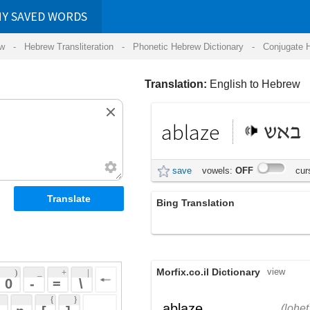
RDS
ansliteration
- Phonetic Hebrew Dictionary -
Conjugate Hebrew Verbs
-
Hear Hebrew 
Translation:
English to Hebrew
ablaze
באש
save
vowels:
OFF
cursive:
OFF
Bing Translation
בוערות
Morfix.co.il Dictionary
view
 + 
 | 
 
 \ 
 } 
לוֹהֵט
,
בּוֹעֵר
ablaze
(lohet)
(boer)
 ] 
(בלהבה, באש)
adverb
 
לוֹהֵט
, יוֹקֵד,
ablaze
(lohet)