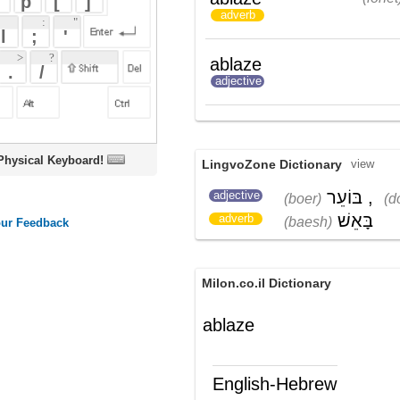
בּוֹעֵר
adjective
(boer)
oard!
LingvoZone Dictionary
view
בּוֹעֵר
,
דוֹלֵק
adjective
(boer)
(dolek)
בָּאֵשׁ
adverb
(baesh)
Milon.co.il Dictionary
ablaze
English-Hebrew
ablaze
(ת')
בוער; לוהט
ords
Dictionary
Features
Pricing
Help
Contact Us
|
|
|
|
|