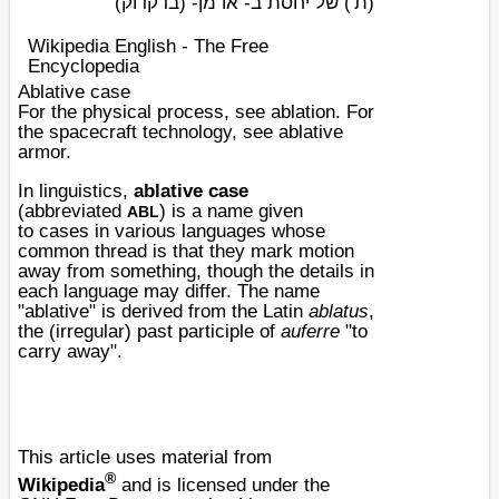
(ת')
של יחסת ב- או מן- (בדקדוק)
Wikipedia English - The Free
Encyclopedia
Ablative case
For the physical process, see
ablation
. For
the spacecraft technology, see
ablative
armor
.
In
linguistics
,
ablative case
(
abbreviated
) is a name given
ABL
to
cases
in various languages whose
common thread is that they mark motion
away from something, though the details in
each language may differ. The name
"ablative" is derived from the
Latin
ablatus
,
the (irregular) past participle of
auferre
"to
carry away".
This article uses material from
®
Wikipedia
and is licensed under the