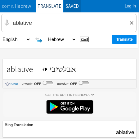
TRANSLATE
SAVED
Log In
Hebrew
DO IT IN
ablative
אבלטיבי
save
vowels:
OFF
cursive:
OFF
Get the Do It In Hebrew App
Bing Translation
ablative