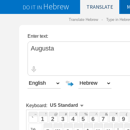
Hebrew
DO IT IN
TRANSLATE
MY
SAVED
WO
Translate Hebrew -
Type in Hebrew
-
Hebrew Tr
Enter text:
Keyboard:
 ~ 
 ! 
 @ 
 # 
 $ 
 % 
 ^ 
 & 
 * 
 ( 
 ) 
 _ 
 ` 
 1 
 2 
 3 
 4 
 5 
 6 
 7 
 8 
 9 
 0 
 - 
 =
 { 
 q 
 w 
 e 
 r 
 t 
 y 
 u 
 i 
 o 
 p 
 [ 
 : 
 "
 a 
 s 
 d 
 f 
 g 
 h 
 j 
 k 
 l 
 ; 
 ' 
 < 
 > 
 ? 
 z 
 x 
 c 
 v 
 b 
 n 
 m 
 , 
 . 
 / 