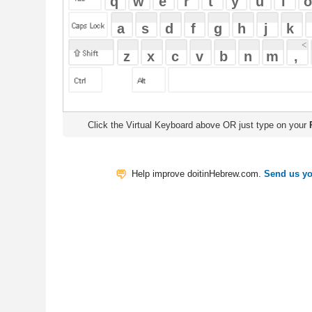
Click the Virtual Keyboard above OR just type on your
Physical Keyb
Help improve doitinHebrew.com.
Send us your Feedback