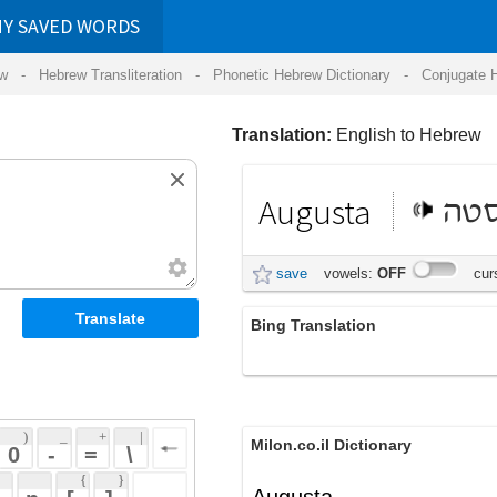
RDS
ansliteration
- Phonetic Hebrew Dictionary -
Conjugate Hebrew Verbs
-
Hear Hebrew 
Translation:
English to Hebrew
Augusta
אוגוסטה
save
vowels:
OFF
cursive:
OFF
Bing Translation
אוגוסטה
 + 
 | 
Milon.co.il Dictionary
 
 \ 
 } 
Augusta
 ] 
 
English-Hebrew