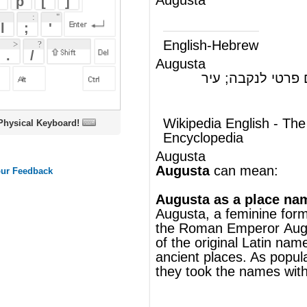
Augusta
(ש"ע)
אוגוסטה, שם פרטי לנקבה; עיר
בארה"ב
Wikipedia English - The Free
oard!
Encyclopedia
Augusta
Augusta
can mean:
Augusta as a place name
Augusta, a feminine form of the name of
the
Roman Emperor
Augustus
, is also part
of the original
Latin
names of many
ancient places. As populations spread,
they took the names with them.
®
This article uses material from
Wikipedia
and is licensed under the
GNU Free
Documentation License
Wikipedia ויקיפדיה
העברית-האנציקלופדיה החופשית
אוגוסטה