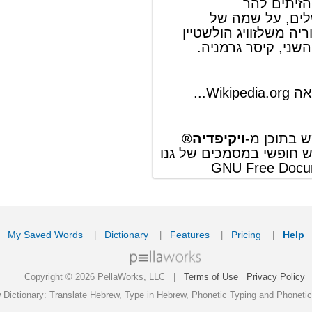
ords
Dictionary
Features
Pricing
Help
Contact Us
|
|
|
|
|
t © 2026 PellaWorks, LLC |
Terms of Use
Privacy Policy
nslate Hebrew, Type in Hebrew, Phonetic Typing and Phonetic Hebrew Translation Tool