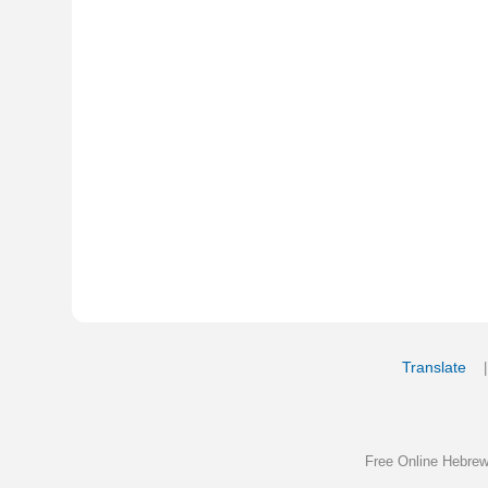
Translate
My Saved W
|
Copyrigh
Free Online Hebrew Dictionary: Tra