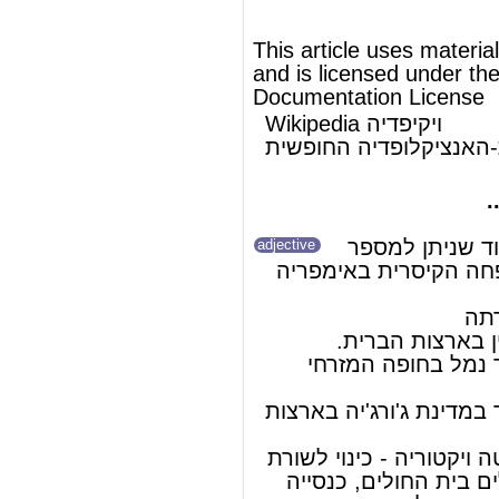
האם התכוונתם ל...
כבוד שניתן למספר
-
אוגוסטה
adjective
נשים מהמשפחה הקיסרית ב
אימפריה
.
הרומית
אוגוסטה
- בירתה
.
ארצות הברית
ב
מיין
מדינת
של
אוגוסטה - עיר נמל בחופה המזרחי
.
סיציליה
של
אוגוסטה - עיר במדינת
ג'ורג'יה
ב
ארצות
.
הברית
מתחם אוגוסטה ויקטוריה
- כינוי לשורת
מבנים המכילים בית החולים, כנסייה
ומגדל בין
הר הזיתים
ל
הר
הצופים
ב
ירושלים
, על שמה של
אוגוסטה ויקטוריה משלזוויג הולשטיין
.
וילהלם השני, קיסר גרמניה
אשת
להמשך המאמר ראה Wikipedia.org...
© מאמר זה משתמש בתוכן מ-
ויקיפדיה®
וכפוף לרשיון לשימוש חופשי במסמכים של גנו
GNU Free Documentation License