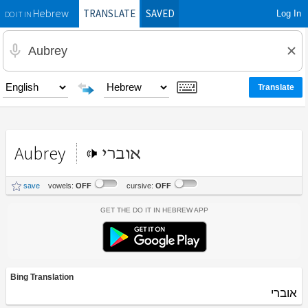
TRANSLATE
SAVED
Log In
Hebrew
DO IT IN
Aubrey
אוברי
save
vowels:
OFF
cursive:
OFF
Get the Do It In Hebrew App
Bing Translation
אוברי