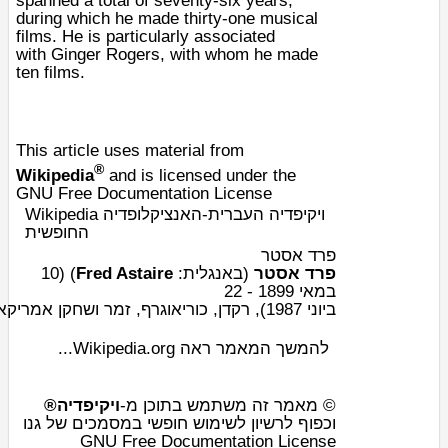
spanned a total of seventy-six years,
during which he made thirty-one musical
films. He is particularly associated
with
Ginger Rogers
, with whom he made
ten films.
This article uses material from
®
Wikipedia
and is licensed under the
GNU Free Documentation License
Wikipedia ויקיפדיה העברית-האנציקלופדיה
החופשית
פרד אסטר
10
)‏ (
Fred Astaire
:
אנגלית
(ב
פרד אסטר
22
1899 -
במאי
אמריקאי
שחקן
ו
זמר
,
כוריאוגרף
,
רקדן
),
1987
ביוני
להמשך המאמר ראה Wikipedia.org...
© מאמר זה משתמש בתוכן מ-
ויקיפדיה®
וכפוף לרשיון לשימוש חופשי במסמכים של גנו
GNU Free Documentation License