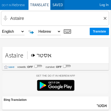
TRANSLATE
SAVED
Log In
Hebrew
DO IT IN
Astaire
אסטר
save
vowels:
OFF
cursive:
OFF
Get the Do It In Hebrew App
Bing Translation
אסטר