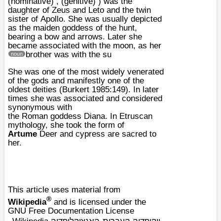
(
nominative
) , (
genitive
) ) was the
daughter of
Zeus
and
Leto
and the twin
sister of
Apollo
. She was usually depicted
as the maiden goddess of the hunt,
bearing a bow and arrows. Later she
became associated with the moon, as her
brother was with the su
noun
She was one of the most widely venerated
of the gods and manifestly one of the
oldest deities (Burkert 1985:149). In later
times she was associated and considered
synonymous with
the
Roman
goddess
Diana
. In
Etruscan
mythology
, she took the form of
Artume
Deer
and
cypress
are sacred to
her.
This article uses material from
®
Wikipedia
and is licensed under the
GNU Free Documentation License