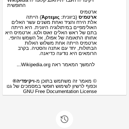
Wikipedia ויקיפדיה העברית-האנציקלופדיה
החופשית
ארטמיס
) הייתה
Άρτεμις
:
יוונית
(ב
ארטמיס
אלת
הירח
וה
ציד
ואחת משנים עשר ה
אלים
האולימפיים
ב
מיתולוגיה היוונית
. היא הייתה
בתם של ראש האלים
זאוס
ו
לטו
. ארטמיס היא
אחותו התאומה של
אפולו
, אל השמש והיופי.
ארטמיס הייתה אחת משלוש האלות
הבתולות, יחד עם
אתנה
ו
הסטיה
. בקרב
.
דיאנה
היא נודעה כ
רומאים
ה
להמשך המאמר ראה Wikipedia.org...
© מאמר זה משתמש בתוכן מ-
ויקיפדיה®
וכפוף לרשיון לשימוש חופשי במסמכים של גנו
GNU Free Documentation License