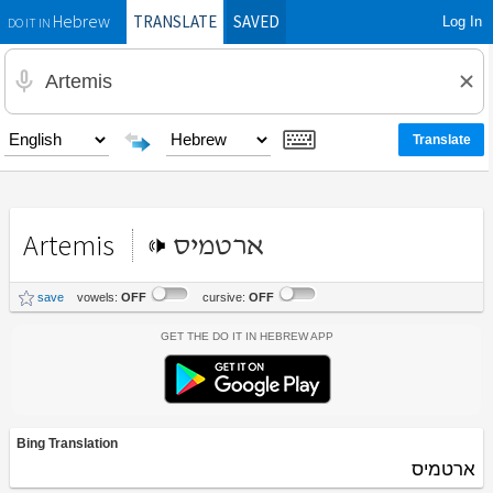
TRANSLATE
SAVED
Log In
Hebrew
DO IT IN
Artemis
ארטמיס
save
vowels:
OFF
cursive:
OFF
Get the Do It In Hebrew App
Bing Translation
ארטמיס