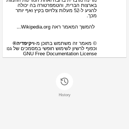
מדינה
מדבר
ית ברובה ואחת המדינות החמות
בארצות הברית, וה
טמפרטורה
בה יכולה
להגיע ל-52
מעלות צלזיוס
בקיץ ואף יותר
מכך.
להמשך המאמר ראה Wikipedia.org...
© מאמר זה משתמש בתוכן מ-
ויקיפדיה®
וכפוף לרשיון לשימוש חופשי במסמכים של גנו
GNU Free Documentation License
History