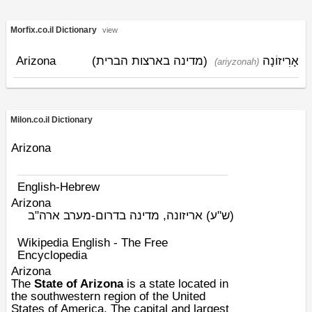
Morfix.co.il Dictionary
view
Arizona
(מדינה בארצות הברית)
אָרִיזוֹנָה
(ariyzonah)
Milon.co.il Dictionary
Arizona
English-Hebrew
Arizona
(ש"ע)
אריזונה, מדינה בדרום-מערב ארה"ב
Wikipedia English - The Free
Encyclopedia
Arizona
The
State of Arizona
is a
state
located in
the
southwestern region
of the
United
States of America
. The capital and largest