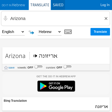
TRANSLATE
SAVED
Log In
Hebrew
DO IT IN
Arizona
אריזונה
save
vowels:
OFF
cursive:
OFF
Get the Do It In Hebrew App
Bing Translation
אריזונה