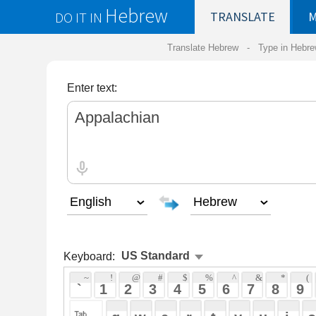
Hebrew
DO IT IN
TRANSLATE
MY
SAVED
WO
Translate Hebrew -
Type in Hebrew
-
Hebrew Tr
Enter text:
Keyboard:
 ~ 
 ! 
 @ 
 # 
 $ 
 % 
 ^ 
 & 
 * 
 ( 
 ) 
 _ 
 ` 
 1 
 2 
 3 
 4 
 5 
 6 
 7 
 8 
 9 
 0 
 - 
 =
 { 
 q 
 w 
 e 
 r 
 t 
 y 
 u 
 i 
 o 
 p 
 [ 
 : 
 "
 a 
 s 
 d 
 f 
 g 
 h 
 j 
 k 
 l 
 ; 
 ' 
 < 
 > 
 ? 
 z 
 x 
 c 
 v 
 b 
 n 
 m 
 , 
 . 
 / 