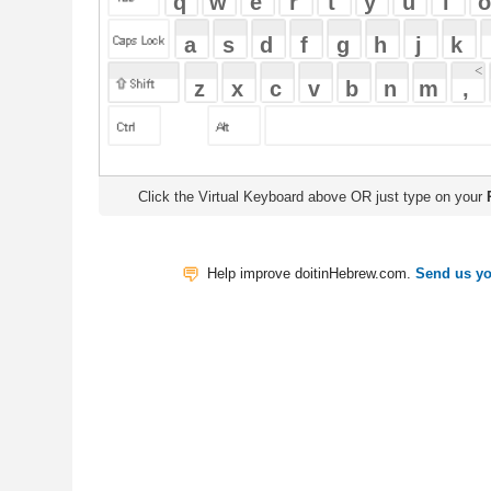
Click the Virtual Keyboard above OR just type on your
Physical Keyb
Help improve doitinHebrew.com.
Send us your Feedback