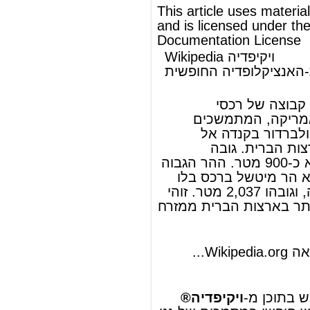
רידג'
ב
צפון קרוליינה
, וגובהו 2,037 מטר. זוהי
הנקודה הגבוהה ביותר ב
ארצות הברית
ממזרח
.
נהר המיסיסיפי
ל
להמשך המאמר ראה Wikipedia.org...
© מאמר זה משתמש בתוכן מ-
ויקיפדיה®
וכפוף לרשיון לשימוש חופשי במסמכים של גנו
GNU Free Documentation License
ords
Dictionary
Features
Pricing
Help
Contact Us
|
|
|
|
|
t © 2026 PellaWorks, LLC |
Terms of Use
Privacy Policy
nslate Hebrew, Type in Hebrew, Phonetic Typing and Phonetic Hebrew Translation Tool