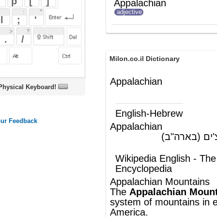
Milon.co.il Dictionary
Appalachian
oard!
English-Hebrew
Appalachian
(ת')
של הרי האפלצ'ים (בארה"ב)
Wikipedia English - The Free
Encyclopedia
Appalachian Mountains
The
Appalachian Mountains
are a vast
system of mountains in eastern
North
America
.
The range is mostly located in the
United
States
but extends into
southeastern
Canada
, forming a zone,
from 100 to 300 miles (160 to 480 km)
wide, running from the island
of
Newfoundland
1,500 miles (2,400 km)
south-westward to central
Alabama
in the
United States (with foothills in