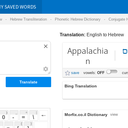
RDS
ansliteration
- Phonetic Hebrew Dictionary -
Conjugate Hebrew Verbs
-
Hear Hebrew 
Translation:
English to Hebrew
Appalachia
הרי
האפלצ'ים
n
save
vowels:
OFF
cursive:
OFF
Bing Translation
האפלצ'ים
 + 
 | 
Morfix.co.il Dictionary
view
 
 \ 
 } 
 ] 
של הרי האפלצ'ים
Appalachian
(בארצות הברית)
 
adjective