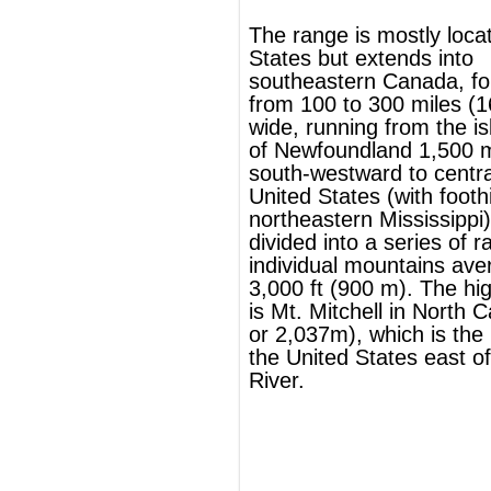
northeastern
Mississippi
). The system is
divided into a series of ranges, with the
individual mountains averaging around
3,000 ft (900 m). The highest of the group
is
Mt. Mitchell
in
North Carolina
(
6,684 ft
or 2,037m
), which is the highest point in
the United States east of the
Mississippi
River
.
®
This article uses material from
Wikipedia
and is licensed under the
GNU Free
Documentation License
Wikipedia ויקיפדיה
העברית-האנציקלופדיה החופשית
הרי האפלצ'ים
הרי האפלצ'ים
הם קבוצה של
רכסי
הרים
במזרח
צפון אמריקה
, המתמשכים
ממחוז
ניופאונדלנד ולברדור
ב
קנדה
אל
מדינת
אלבמה
ב
ארצות הברית
. גובה
ה
הרים
הממוצע הוא כ-900
מטר
. ההר הגבוה
ביותר באפלצ'ים הוא הר מיטשל ברכס
בלו