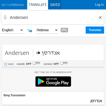
TRANSLATE
SAVED
Log In
Hebrew
DO IT IN
Andersen
אנדרסן
save
vowels:
OFF
cursive:
OFF
Get the Do It In Hebrew App
Bing Translation
אנדרסן