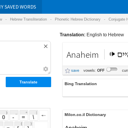
RDS
ansliteration
- Phonetic Hebrew Dictionary -
Conjugate Hebrew Verbs
-
Hear Hebrew 
Translation:
English to Hebrew
Anaheim
אנהיים
save
vowels:
OFF
cursive:
OFF
Bing Translation
אנהיים
 + 
 | 
Milon.co.il Dictionary
 
 \ 
 } 
Anaheim
 ] 
 
English-Hebrew