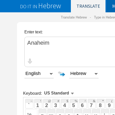
Hebrew
DO IT IN
TRANSLATE
MY
SAVED
WO
Translate Hebrew -
Type in Hebrew
-
Hebrew Tr
Enter text:
Keyboard:
 ~ 
 ! 
 @ 
 # 
 $ 
 % 
 ^ 
 & 
 * 
 ( 
 ) 
 _ 
 ` 
 1 
 2 
 3 
 4 
 5 
 6 
 7 
 8 
 9 
 0 
 - 
 =
 { 
 q 
 w 
 e 
 r 
 t 
 y 
 u 
 i 
 o 
 p 
 [ 
 : 
 "
 a 
 s 
 d 
 f 
 g 
 h 
 j 
 k 
 l 
 ; 
 ' 
 < 
 > 
 ? 
 z 
 x 
 c 
 v 
 b 
 n 
 m 
 , 
 . 
 / 