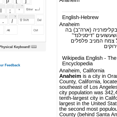
Anaheim
(ש"ע)
אנהיים, עיר בקליפורניה (ארה"ב) בה
נמצא אתר פארק השעשועים "דיסנילנד"
בקליפורניה; סוג של צמח המניב פלפלים
חריפים אדומים או ירוקים
oard!
Wikipedia English - The Free
Encyclopedia
Anaheim, California
Anaheim
is a city in
Orange
County
,
California
, located 28 miles
southeast of
Los Angeles
. As of 2006, the
city population was 342,410, making it the
tenth-largest city in California and 54th-
largest in the
United States
. Anaheim is
the second most populous city in
Orange
County
(behind
Santa Ana
) and second
largest in terms of land area, and it is
known for its
theme parks
, sports teams,
and
convention center
.
®
This article uses material from
Wikipedia
and is licensed under the
GNU Free