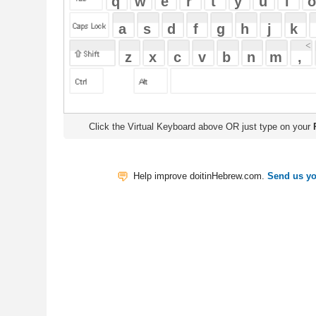
Click the Virtual Keyboard above OR just type on your
Physical Keyb
Help improve doitinHebrew.com.
Send us your Feedback