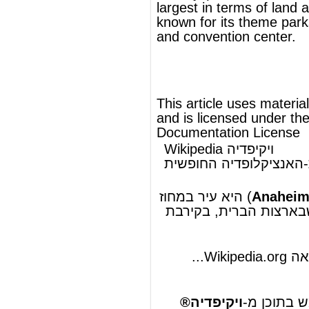
Documentation License
Wikipedia ויקיפדיה
העברית-האנציקלופדיה החופשית
אנהיים
מחוז
) היא עיר ב
Anaheim
:
אנגלית
(ב
אנהיים
, בקירבת
ארצות הברית
שב
קליפורניה
,
אורנג'
.
לוס אנג'לס
העיר
להמשך המאמר ראה Wikipedia.org...
© מאמר זה משתמש בתוכן מ-
ויקיפדיה®
וכפוף לרשיון לשימוש חופשי במסמכים של גנו
GNU Free Documentation License
ords
Dictionary
Features
Pricing
Help
Contact Us
|
|
|
|
|
t © 2026 PellaWorks, LLC |
Terms of Use
Privacy Policy
nslate Hebrew, Type in Hebrew, Phonetic Typing and Phonetic Hebrew Translation Tool