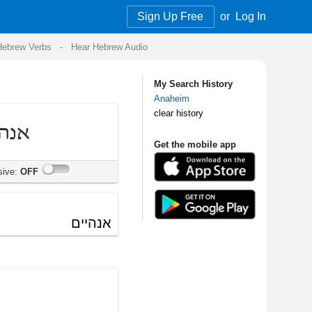
Sign Up Free
or
Log In
Audio
My Search History
Anaheim
clear history
Get the mobile app