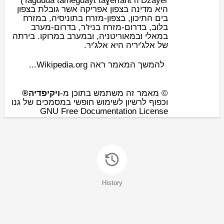
Tagduda tamegdayt taɣerfant n Dzayer)
היא מדינה ב
צפון אפריקה
אשר גובלת בצפון
ב
ים התיכון
, בצפון-מזרח ב
תוניסיה
, במזרח
ב
לוב
, בדרום-מזרח ב
ניז'ר
, בדרום-מערב
ב
מאלי
וב
מאוריטניה
, ובמערב ב
מרוקו
. בירתה
.
אלג'יר
של אלג'יריה היא
להמשך המאמר ראה Wikipedia.org...
© מאמר זה משתמש בתוכן מ-
ויקיפדיה®
וכפוף לרשיון לשימוש חופשי במסמכים של גנו
GNU Free Documentation License
History