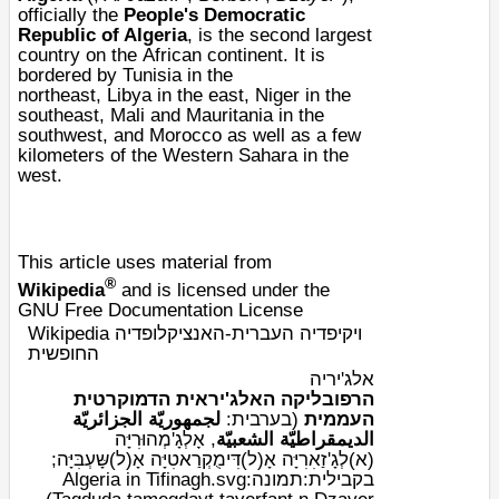
officially the
People's Democratic
Republic of Algeria
, is the second largest
country on the
African
continent. It is
bordered by
Tunisia
in the
northeast,
Libya
in the east,
Niger
in the
southeast,
Mali
and
Mauritania
in the
southwest, and
Morocco
as well as a few
kilometers of the
Western Sahara
in the
west.
This article uses material from
®
Wikipedia
and is licensed under the
GNU Free Documentation License
Wikipedia ויקיפדיה העברית-האנציקלופדיה
החופשית
אלג'יריה
הרפובליקה האלג'יראית הדמוקרטית
لجمهوريّة الجزائريّة
:
ערבית
(ב
העממית
الديمقراطيّة الشعبيّة
, אָלְגָ'מְהוּרִיָּה
(א)לְגָ'זַאִרִיָּה אָ(ל)דִּימֻקְרַאטִיָּה אָ(ל)שָּעְבִּיָּה;
ב
קבילית
:תמונה:Algeria in Tifinagh.svg