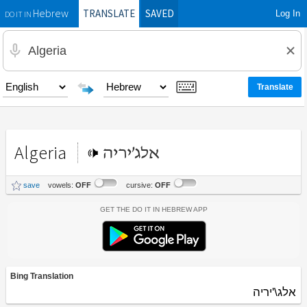
TRANSLATE
SAVED
Log In
Hebrew
DO IT IN
Algeria
אלג'יריה
save
vowels:
OFF
cursive:
OFF
Get the Do It In Hebrew App
Bing Translation
אלג\'יריה