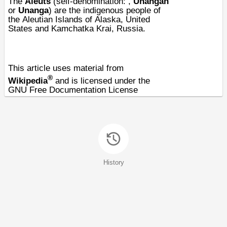
The
Aleuts
(
self-denomination
: ,
Unangan
or
Unanga
) are the
indigenous people
of
the
Aleutian Islands
of
Alaska
,
United
States
and
Kamchatka Krai
, Russia.
This article uses material from
®
Wikipedia
and is licensed under the
GNU Free Documentation License
History