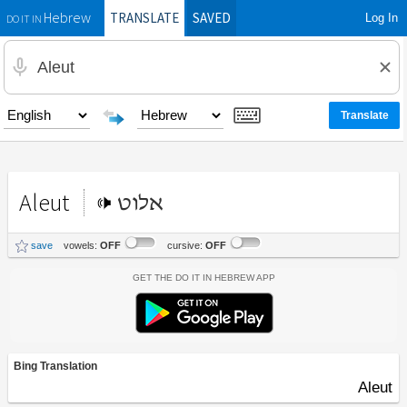
TRANSLATE
SAVED
Log In
Hebrew
DO IT IN
Aleut
אלוט
save
vowels:
OFF
cursive:
OFF
Get the Do It In Hebrew App
Bing Translation
Aleut