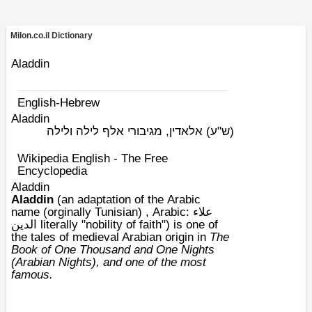
Milon.co.il Dictionary
Aladdin
English-Hebrew
Aladdin
(ש"ע)
אלאדין, מגיבורי אלף לילה ולילה
Wikipedia English - The Free
Encyclopedia
Aladdin
Aladdin
(an adaptation of the
Arabic
name
(orginally Tunisian) ,
Arabic
: علاء
الدين literally "nobility of faith") is one of
the tales of
medieval Arabian
origin in
The
Book of One Thousand and One Nights
(Arabian Nights)
, and one of the most
famous.