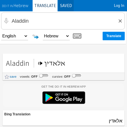
TRANSLATE
SAVED
Log In
Hebrew
DO IT IN
Aladdin
אלאדין
save
vowels:
OFF
cursive:
OFF
Get the Do It In Hebrew App
Bing Translation
אלאדין