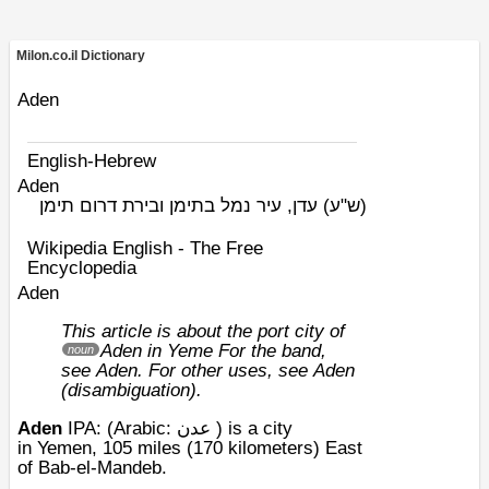
Milon.co.il Dictionary
Aden
English-Hebrew
Aden
(ש"ע)
עדן, עיר נמל בתימן ובירת דרום תימן
Wikipedia English - The Free
Encyclopedia
Aden
This article is about the port city of
Aden in Yeme
For the band,
noun
see
Aden
. For other uses, see
Aden
(disambiguation)
.
Aden
IPA
: (
Arabic
: عدن ) is a city
in
Yemen
, 105 miles (170
kilometers
) East
of
Bab-el-Mandeb
.