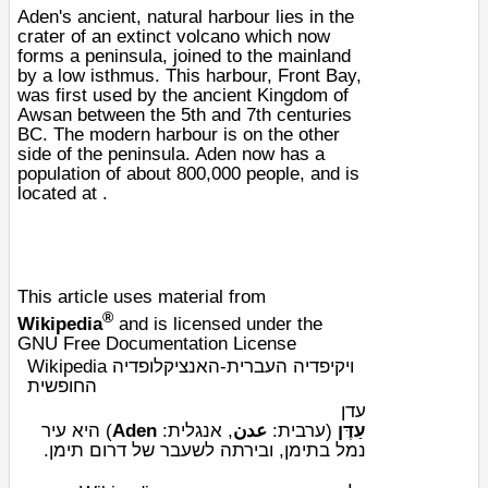
Aden's ancient, natural
harbour
lies in the
crater of an extinct
volcano
which now
forms a
peninsula
, joined to the mainland
by a low
isthmus
. This harbour, Front Bay,
was first used by the ancient
Kingdom of
Awsan
between the 5th and 7th centuries
BC. The modern harbour is on the other
side of the peninsula. Aden now has a
population of about 800,000 people, and is
located at .
This article uses material from
®
Wikipedia
and is licensed under the
GNU Free Documentation License
Wikipedia ויקיפדיה העברית-האנציקלופדיה
החופשית
עדן
) היא עיר
Aden
:
אנגלית
,
عدن
:
ערבית
(
עַדֶּן
.
דרום תימן
, ובירתה לשעבר של
תימן
נמל ב