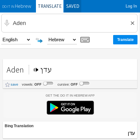
TRANSLATE
SAVED
Log In
Hebrew
DO IT IN
Aden
עדן
save
vowels:
OFF
cursive:
OFF
Get the Do It In Hebrew App
Bing Translation
עדן